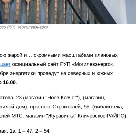
ото РУП "Могилевэнерго"
лою жарой и… скромными масштабами плановых
щает
официальный сайт РУП «Могилевэнерго»,
бря энергетики проведут на северных и южных
о 16.00.
ова, 23 (магазин "Ноев Ковчег"), (магазин,
жилой дом), проспект Строителей, 56, (библиотека,
телей МТС, магазин "Журавинка" Кличевское РАЙПО).
я, 1а, 1 – 47, 2 – 54.