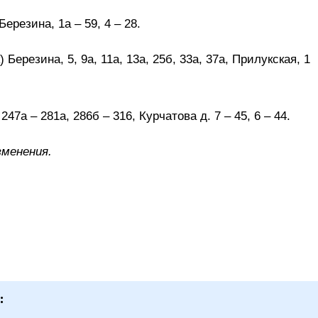
ерезина, 1а – 59, 4 – 28.
 Березина, 5, 9а, 11а, 13а, 25б, 33а, 37а, Прилукская, 1
7а – 281а, 286б – 316, Курчатова д. 7 – 45, 6 – 44.
менения.