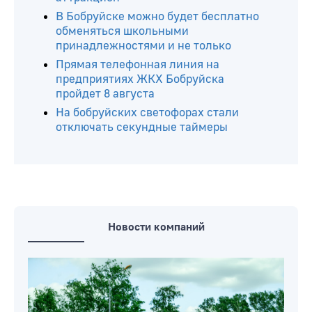
Читайте ещё
Где в Бобруйске не будет света с 10 по
13 августа
В свободном полете. В главном парке
Бобруйска скоро заработает новый
аттракцион
В Бобруйске можно будет бесплатно
обменяться школьными
принадлежностями и не только
Прямая телефонная линия на
предприятиях ЖКХ Бобруйска
пройдет 8 августа
На бобруйских светофорах стали
отключать секундные таймеры