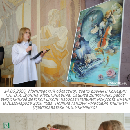
14.06.2026. Могилевский областной театр драмы и комедии
им. В.И.Дунина-Марцинкевича. Защита дипломных работ
выпускников детской школы изобразительных искусств имени
В.А.Домарада 2026 года. Полина Гайшун «Мелодия тишины»
(преподаватель М.В.Якименко).