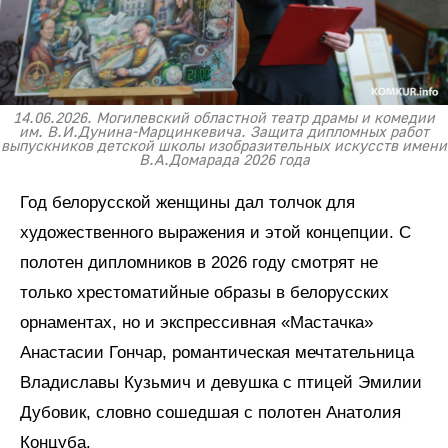
14.06.2026. Могилевский областной театр драмы и комедии
им. В.И.Дунина-Марцинкевича. Защита дипломных работ
выпускников детской школы изобразительных искусств имени
В.А.Домарада 2026 года
Год белорусской женщины дал толчок для
художественного выражения и этой концепции. С
полотен дипломников в 2026 году смотрят не
только хрестоматийные образы в белорусских
орнаментах, но и экспрессивная «Мастачка»
Анастасии Гончар, романтическая мечтательница
Владиславы Кузьмич и девушка с птицей Эмилии
Дубовик, словно сошедшая с полотен Анатолия
Концуба.