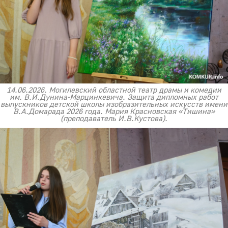
14.06.2026. Могилевский областной театр драмы и комедии
им. В.И.Дунина-Марцинкевича. Защита дипломных работ
выпускников детской школы изобразительных искусств имени
В.А.Домарада 2026 года. Мария Красновская «Тишина»
(преподаватель И.В.Кустова).