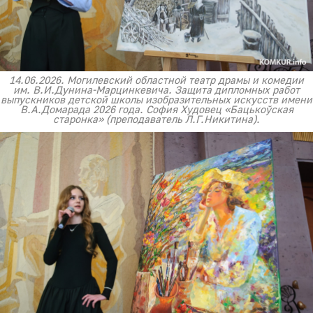
14.06.2026. Могилевский областной театр драмы и комедии
им. В.И.Дунина-Марцинкевича. Защита дипломных работ
выпускников детской школы изобразительных искусств имени
В.А.Домарада 2026 года. София Худовец «Бацькоўская
старонка» (преподаватель Л.Г.Никитина).