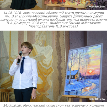
14.06.2026. Могилевский областной театр драмы и комедии
им. В.И.Дунина-Марцинкевича. Защита дипломных работ
выпускников детской школы изобразительных искусств имени
В.А.Домарада 2026 года. Анастасия Гончар «Мастачка»
(преподаватель И.В.Кустова).
14.06.2026. Могилевский областной театр драмы и комедии