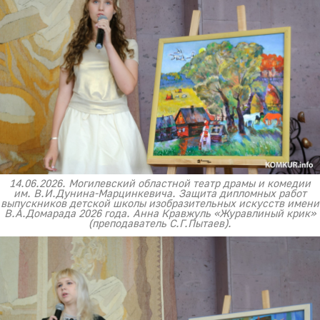
14.06.2026. Могилевский областной театр драмы и комедии
им. В.И.Дунина-Марцинкевича. Защита дипломных работ
выпускников детской школы изобразительных искусств имени
В.А.Домарада 2026 года. Анна Кравжуль «Журавлиный крик»
(преподаватель С.Г.Пытаев).