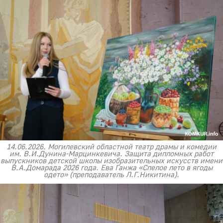
14.06.2026. Могилевский областной театр драмы и комедии
им. В.И.Дунина-Марцинкевича. Защита дипломных работ
выпускников детской школы изобразительных искусств имени
В.А.Домарада 2026 года. Ева Ганжа «Спелое лето в ягоды
одето» (преподаватель Л.Г.Никитина).