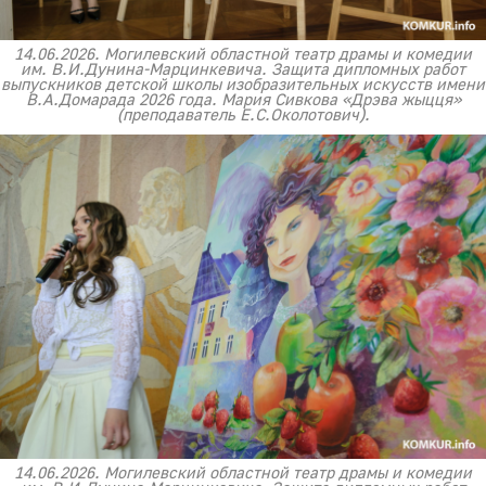
14.06.2026. Могилевский областной театр драмы и комедии
им. В.И.Дунина-Марцинкевича. Защита дипломных работ
выпускников детской школы изобразительных искусств имени
В.А.Домарада 2026 года. Мария Сивкова «Дрэва жыцця»
(преподаватель Е.С.Околотович).
14.06.2026. Могилевский областной театр драмы и комедии