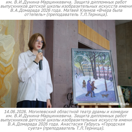
им. В.И.Дунина-Марцинкевича. Защита дипломных работ
выпускников детской школы изобразительных искусств имени
В.А.Домарада 2026 года. Матвей Климов «Вчера была
оттепель» (преподаватель Т.Л.Терница).
14.06.2026. Могилевский областной театр драмы и комедии
им. В.И.Дунина-Марцинкевича. Защита дипломных работ
выпускников детской школы изобразительных искусств имени
В.А.Домарада 2026 года. Анастасия Габрусь «Городская
суета» (преподаватель Т.Л.Терница).