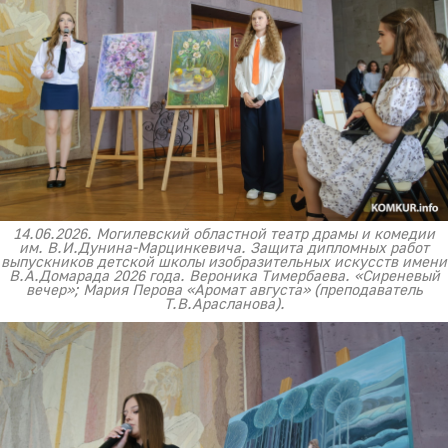
14.06.2026. Могилевский областной театр драмы и комедии
им. В.И.Дунина-Марцинкевича. Защита дипломных работ
выпускников детской школы изобразительных искусств имени
В.А.Домарада 2026 года. Вероника Тимербаева. «Сиреневый
вечер»; Мария Перова «Аромат августа» (преподаватель
Т.В.Арасланова).