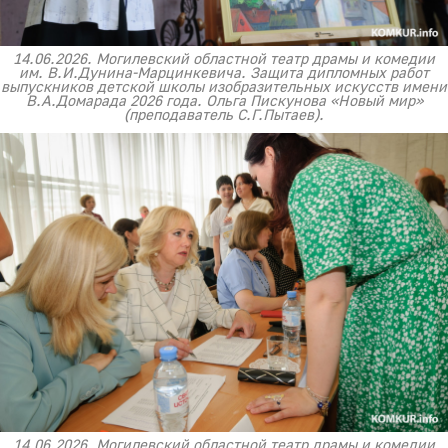
14.06.2026. Могилевский областной театр драмы и комедии
им. В.И.Дунина-Марцинкевича. Защита дипломных работ
выпускников детской школы изобразительных искусств имени
В.А.Домарада 2026 года. Ольга Пискунова «Новый мир»
(преподаватель С.Г.Пытаев).
14.06.2026. Могилевский областной театр драмы и комедии