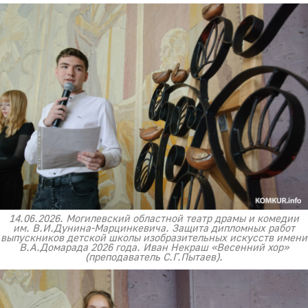
14.06.2026. Могилевский областной театр драмы и комедии
им. В.И.Дунина-Марцинкевича. Защита дипломных работ
выпускников детской школы изобразительных искусств имени
В.А.Домарада 2026 года. Иван Некраш «Весенний хор»
(преподаватель С.Г.Пытаев).