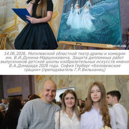
14.06.2026. Могилевский областной театр драмы и комедии
им. В.И.Дунина-Марцинкевича. Защита дипломных работ
выпускников детской школы изобразительных искусств имени
В.А.Домарада 2026 года. София Герберг «Беловежские
грации» (преподаватель Г.Р.Вильканец)