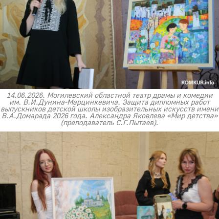
14.06.2026. Могилевский областной театр драмы и комедии
им. В.И.Дунина-Марцинкевича. Защита дипломных работ
выпускников детской школы изобразительных искусств имени
В.А.Домарада 2026 года. Александра Яковлева «Мир детства»
(преподаватель С.Г.Пытаев).