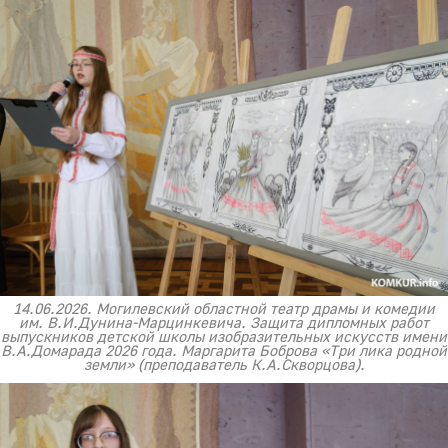
14.06.2026. Могилевский областной театр драмы и комедии
им. В.И.Дунина-Марцинкевича. Защита дипломных работ
выпускников детской школы изобразительных искусств имени
В.А.Домарада 2026 года. Маргарита Боброва «Три лика родной
земли» (преподаватель К.А.Скворцова).