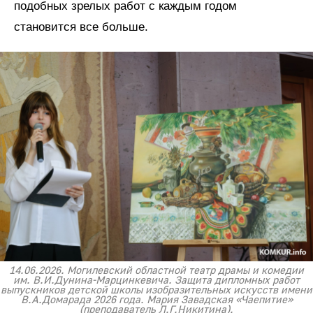
подобных зрелых работ с каждым годом
становится все больше.
14.06.2026. Могилевский областной театр драмы и комедии
им. В.И.Дунина-Марцинкевича. Защита дипломных работ
выпускников детской школы изобразительных искусств имени
В.А.Домарада 2026 года. Мария Завадская «Чаепитие»
(преподаватель Л.Г.Никитина).