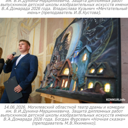
им. В.И.Дунина-Марцинкевича. Защита дипломных работ
выпускников детской школы изобразительных искусств имени
В.А.Домарада 2026 года. Владислава Кузьмич «Мечтательный
июнь» (преподаватель И.В.Кустова).
14.06.2026. Могилевский областной театр драмы и комедии
им. В.И.Дунина-Марцинкевича. Защита дипломных работ
выпускников детской школы изобразительных искусств имени
В.А.Домарада 2026 года. Богдан Фурсевич «Ночная сказка»
(преподаватель М.В.Якименко).