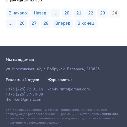
Страница 24 из 335
В начало
Назад
...
20
21
22
23
24
...
26
27
28
Вперед
В конец
Мы находимся:
ул. Московская, 42, г. Бобруйск, Беларусь, 213826
Рекламный отдел:
Журналисты:
+375 (225) 72-01-16
komkurinfo@gmail.com
+375 (225) 77-79-88
rkomkur@gmail.com
18+ Все права защищены. Любое копирование, перепечатка или
последующее распространение информации и материалов
komkur.info
,
в том числе с использованием компьютерных средств, запрещено без
письменного разрешения редакции.