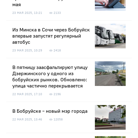
мая
23 МАЯ 2025, 13:21
2133
Из Минска в Сочи через Бобруйск
впервые запустят регулярный
автобус
23 МАЯ 2025, 10:29
2418
В пятницу заасфальтируют улицу
Дзержинского у одного из
бобруйских рынков. Обновлено:
улица частично перекрывается
22 МАЯ 2025, 17:10
2196
В Бобруйске – новый мэр города
22 МАЯ 2025, 13:46
12058