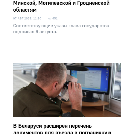
Минской, Могилевской и Гродненской
областям
07 АВГ 2026, 11:30
451
Соответствующие указы глава государства
подписал 6 августа.
В Беларуси расширен перечень
документов для въезда в пограничную