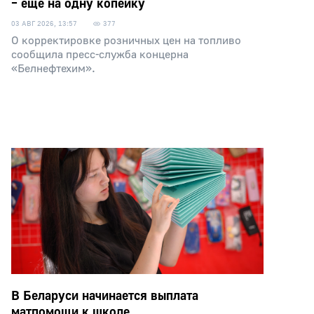
– еще на одну копейку
03 АВГ 2026, 13:57
377
О корректировке розничных цен на топливо
сообщила пресс-служба концерна
«Белнефтехим».
В Беларуси начинается выплата
матпомощи к школе