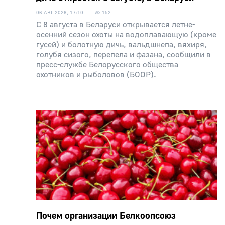
06 АВГ 2026, 17:10
152
С 8 августа в Беларуси открывается летне-
осенний сезон охоты на водоплавающую (кроме
гусей) и болотную дичь, вальдшнепа, вяхиря,
голубя сизого, перепела и фазана, сообщили в
пресс-службе Белорусского общества
охотников и рыболовов (БООР).
Почем организации Белкоопсоюз