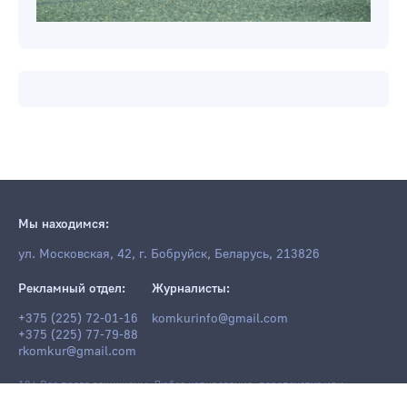
Мы находимся:
ул. Московская, 42, г. Бобруйск, Беларусь, 213826
Рекламный отдел:
Журналисты:
+375 (225) 72-01-16
komkurinfo@gmail.com
+375 (225) 77-79-88
rkomkur@gmail.com
18+ Все права защищены. Любое копирование, перепечатка или
последующее распространение информации и материалов
komkur.info
,