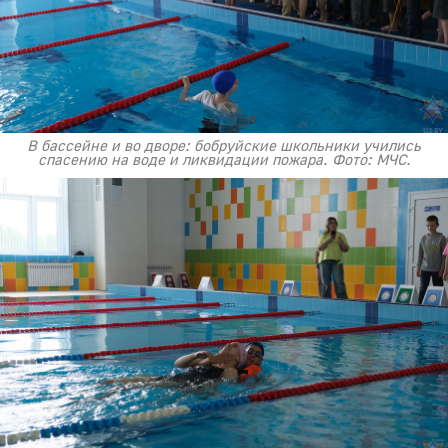
В бассейне и во дворе: бобруйские школьники учились
спасению на воде и ликвидации пожара. Фото: МЧС.