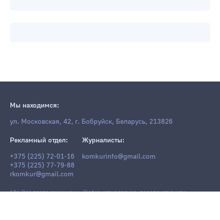
Мы находимся:
ул. Московская, 42, г. Бобруйск, Беларусь, 213826
Рекламный отдел:
Журналисты:
+375 (225) 72-01-16
komkurinfo@gmail.com
+375 (225) 77-79-88
rkomkur@gmail.com
18+ Все права защищены. Любое копирование, перепечатка или
последующее распространение информации и материалов
komkur.info
,
в том числе с использованием компьютерных средств, запрещено без
письменного разрешения редакции.