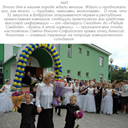
null
Этого дня в нашем городе ждали многие. Ждали и приближали
его, как могли, — трудами, чаяниями, молитвами... О том, что
31 августа в Бобруйске открывается первая в республике
православная гимназия, сообщили практически все средства
массовой информации — от «Беларуси Сегодня» до «Радыё
Свабода». «Боюсь я этой шумихи», — признался мне тогда
настоятель Свято-Николо-Софийского храма отец Алексий
Коноплев — главный труженик на поприще гимназического
созидания.