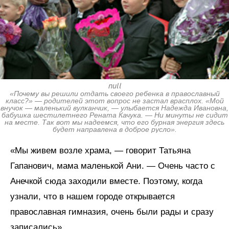
null
«Почему вы решили отдать своего ребенка в православный
класс?» — родителей этот вопрос не застал врасплох. «Мой
внучок — маленький вулканчик, — улыбается Надежда Ивановна,
бабушка шестилетнего Рената Качука. — Ни минуты не сидит
на месте. Так вот мы надеемся, что его бурная энергия здесь
будет направлена в доброе русло».
«Мы живем возле храма, — говорит Татьяна
Гапанович, мама маленькой Ани. — Очень часто с
Анечкой сюда заходили вместе. Поэтому, когда
узнали, что в нашем городе открывается
православная гимназия, очень были рады и сразу
записались».