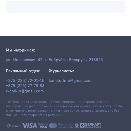
Мы находимся:
ул. Московская, 42, г. Бобруйск, Беларусь, 213826
Рекламный отдел:
Журналисты:
+375 (225) 72-01-16
komkurinfo@gmail.com
+375 (225) 77-79-88
rkomkur@gmail.com
18+ Все права защищены. Любое копирование, перепечатка или
последующее распространение информации и материалов
komkur.info
,
в том числе с использованием компьютерных средств, запрещено без
письменного разрешения редакции.