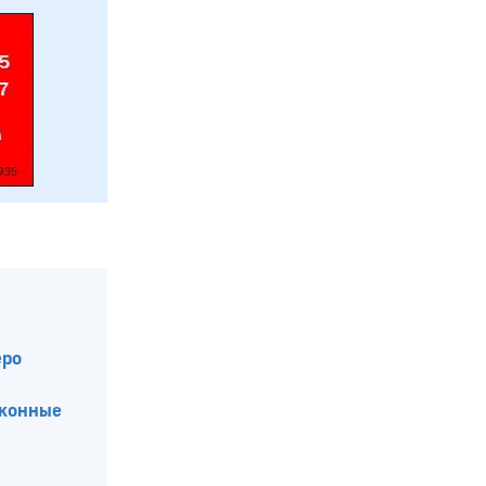
еро
аконные