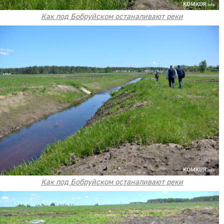
Как под Бобруйском останаливают реки
Как под Бобруйском останаливают реки