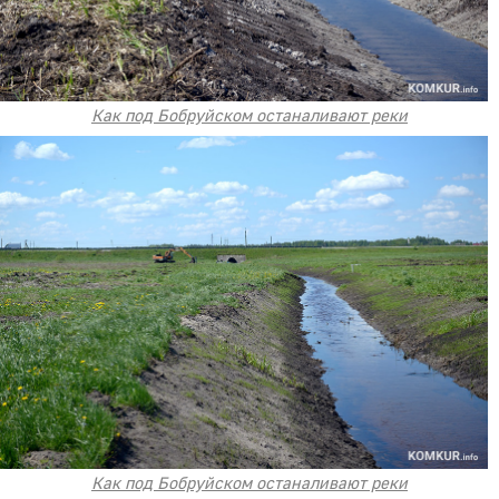
Как под Бобруйском останаливают реки
Как под Бобруйском останаливают реки