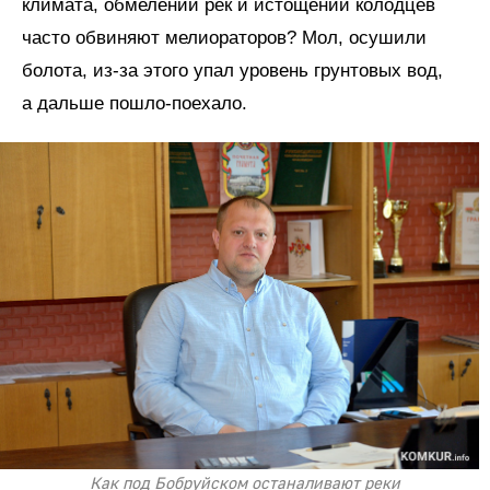
климата, обмелении рек и истощении колодцев
часто обвиняют мелиораторов? Мол, осушили
болота, из-за этого упал уровень грунтовых вод,
а дальше пошло-поехало.
Как под Бобруйском останаливают реки