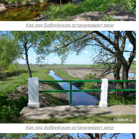
Как под Бобруйском останаливают реки
Как под Бобруйском останаливают реки