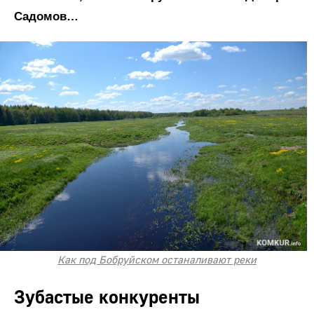
Садомов…
Как под Бобруйском останаливают реки
Зубастые конкуренты