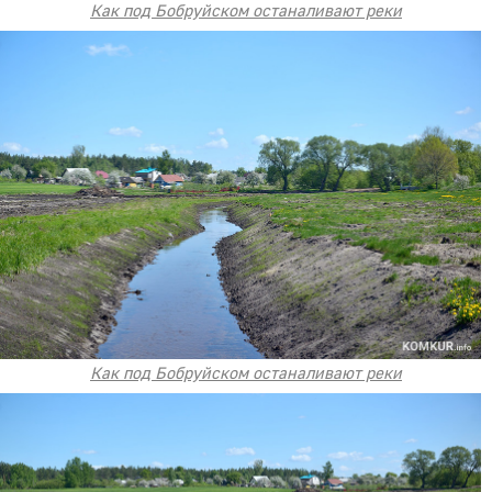
Как под Бобруйском останаливают реки
Как под Бобруйском останаливают реки