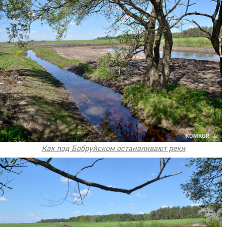
Как под Бобруйском останаливают реки