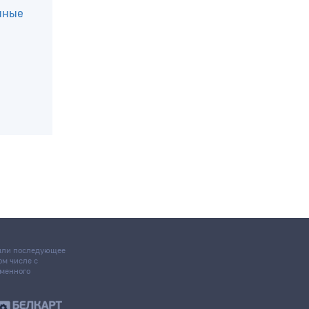
нные
 или последующее