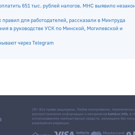
е из-за гигиенических показателей. В их числе – озеро
платить 651 тыс. рублей налогов. МНС выявило незако
х правил для работодателей, рассказали в Минтруда
ния в руководстве УСК по Минской, Могилевской и
нывают через Telegram
18+ Все права защищены. Любое копирование, перепечатка