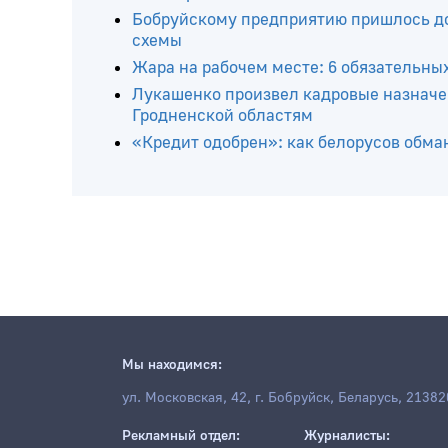
Читайте ещё
На 17 пляжах страны ограничили купани
санатория «Шинник»
Бобруйскому предприятию пришлось до
схемы
Жара на рабочем месте: 6 обязательны
Лукашенко произвел кадровые назначе
Гродненской областям
«Кредит одобрен»: как белорусов обма
Мы находимся: