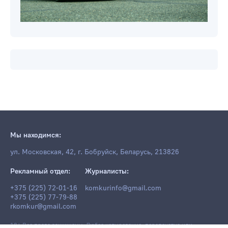
Мы находимся:
ул. Московская, 42, г. Бобруйск, Беларусь, 213826
Рекламный отдел:
Журналисты:
+375 (225) 72-01-16
komkurinfo@gmail.com
+375 (225) 77-79-88
rkomkur@gmail.com
18+ Все права защищены. Любое копирование, перепечатка или