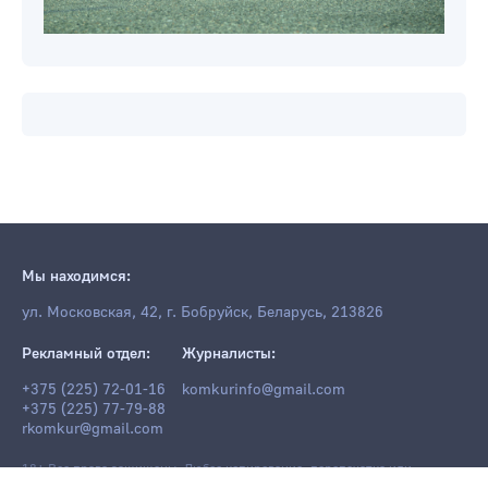
Мы находимся:
ул. Московская, 42, г. Бобруйск, Беларусь, 213826
Рекламный отдел:
Журналисты:
+375 (225) 72-01-16
komkurinfo@gmail.com
+375 (225) 77-79-88
rkomkur@gmail.com
18+ Все права защищены. Любое копирование, перепечатка или
последующее распространение информации и материалов
komkur.info
,