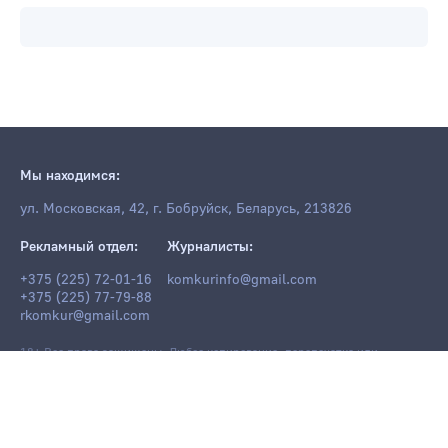
Мы находимся:
ул. Московская, 42, г. Бобруйск, Беларусь, 213826
Рекламный отдел:
Журналисты:
+375 (225) 72-01-16
komkurinfo@gmail.com
+375 (225) 77-79-88
rkomkur@gmail.com
18+ Все права защищены. Любое копирование, перепечатка или
последующее распространение информации и материалов
komkur.info
,
в том числе с использованием компьютерных средств, запрещено без
письменного разрешения редакции.