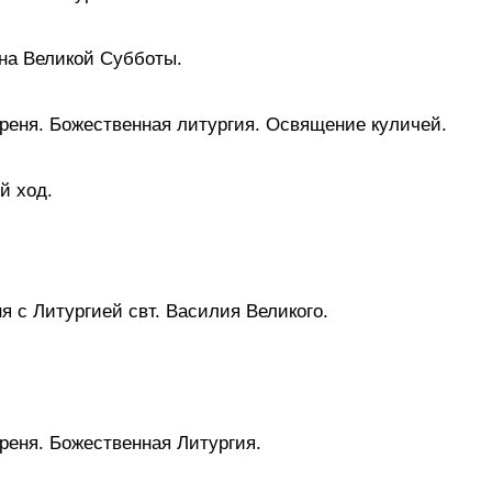
она Великой Субботы.
треня. Божественная литургия. Освящение куличей.
й ход.
я с Литургией свт. Василия Великого.
треня. Божественная Литургия.