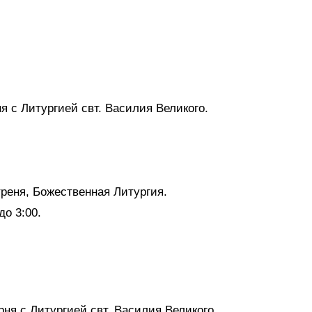
я с Литургией свт. Василия Великого.
треня, Божественная Литургия.
о 3:00.
ня с Литургией свт. Василия Великого.