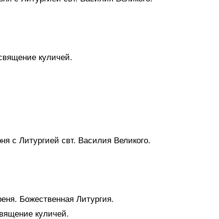
священие куличей.
ня с Литургией свт. Василия Великого.
реня. Божественная Литургия.
священие куличей.