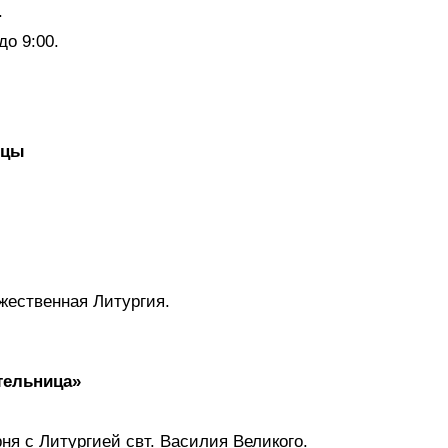
.
о 9:00.
ицы
ожественная Литургия.
тельница»
ня с Литургией свт. Василия Великого.