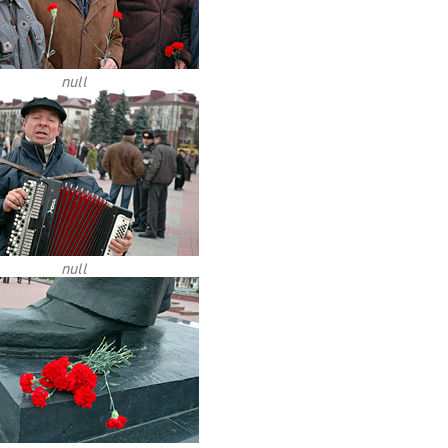
null
null