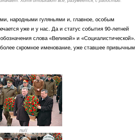
означает. Хотя отдыхают все, разумеется, с радостью.
ми, народными гуляньями и, главное, особым
чается уже и у нас. Да и статус события 90-летней
 обозначения слова «Великой» и «Социалистической».
 более скромное именование, уже ставшее привычным
null