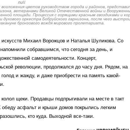
null
 с возложения цветов руководством города и районов, представ
низона, ветеранами Великой Отечественной войны и Вооруженны
енной площади. Процессия с горящими красным гвоздиками и ко
и духового оркестра Бобруйского гарнизона, после чего выстро
накануне бронзового вождя мирового пролетариата.
 искусств Михаил Ворожцов и Наталья Шуликова. Со
 напомнили собравшимся, что сегодня за день, и
дожественной самодеятельности. Концерт,
ьской революции, продолжался до часу дня. Рядом, на
 голод и жажду, и даже приобрести на память какой-
и.
 колол щеки. Продавцы подпрыгивали на месте в такт
 обеду асфальт и крыши домов покрылись легким
разошлись, кто куда. Выходной все-таки.