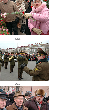
null
null