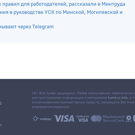
платить 651 тыс. рублей налогов. МНС выявило незако
х правил для работодателей, рассказали в Минтруда
ния в руководстве УСК по Минской, Могилевской и
нывают через Telegram
18+ Все права защищены. Любое копирование, перепечатка
распространение информации и материалов
komkur.info
, в 
использованием компьютерных средств, запрещено без пис
6
разрешения редакции.