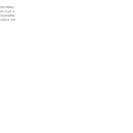
ителями
х сил к
рзинами
илась на