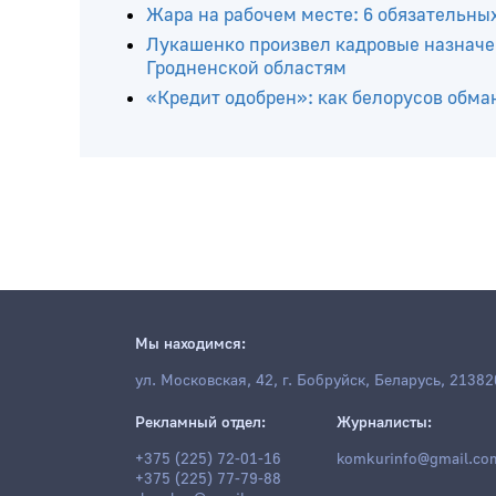
санатория «Шинник»
Бобруйскому предприятию пришлось до
схемы
Жара на рабочем месте: 6 обязательны
Лукашенко произвел кадровые назначе
Гродненской областям
«Кредит одобрен»: как белорусов обма
Мы находимся:
ул. Московская, 42, г. Бобруйск, Беларусь, 21382