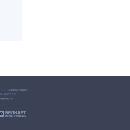
нные
 или последующее
том числе с
ьменного