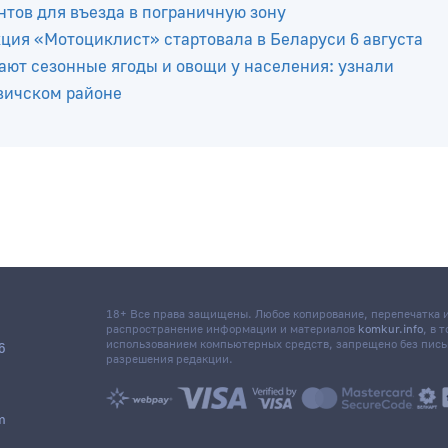
 дичь откроется 8 августа, в Беларуси
тов для въезда в пограничную зону
ция «Мотоциклист» стартовала в Беларуси 6 августа
ют сезонные ягоды и овощи у населения: узнали
вичском районе
18+ Все права защищены. Любое копирование, перепечатка
распространение информации и материалов
komkur.info
, в 
использованием компьютерных средств, запрещено без пис
6
разрешения редакции.