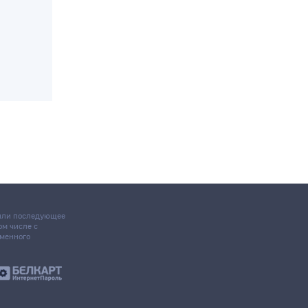
 или последующее
том числе с
ьменного