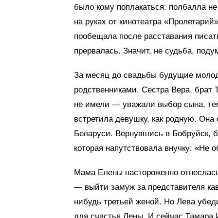
было кому поплакаться: полбалла не 
на руках от кинотеатра «Пролетарий»
пообещала после расставания писать
прервалась. Значит, не судьба, поду
За месяц до свадьбы будущие молод
родственниками. Сестра Вера, брат Т
не имели — уважали выбор сына, те
встретила девушку, как родную. Она
Беларуси. Вернувшись в Бобруйск, 
которая напутствовала внучку: «Не 
Мама Елены настороженно отнеслась 
— выйти замуж за представителя кав
нибудь третьей женой. Но Лева убед
для счастья Лены. И сейчас Тамара И