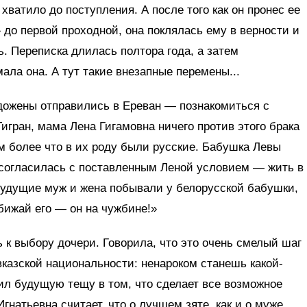
хватило до поступления. А после того как он пронес ее
 до первой проходной, она поклялась ему в верности и
. Переписка длилась полтора года, а затем
мала она. А тут такие внезапные перемены...
ожены отправились в Ереван — познакомиться с
игран, мама Лена Гигамовна ничего против этого брака
м более что в их роду были русские. Бабушка Левы
 согласилась с поставленным Леной условием — жить в
будущие муж и жена побывали у белорусской бабушки,
обижай его — он на чужбине!»
к выбору дочери. Говорила, что это очень смелый шаг
казской национальности: ненароком станешь какой-
ил будущую тещу в том, что сделает все возможное
гнатьевна считает, что о лучшем зяте, как и о муже