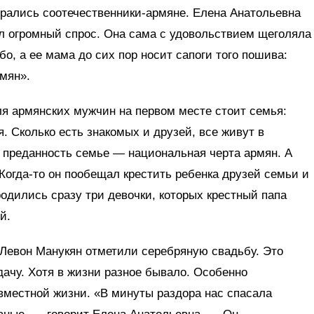
брались соотечественники-армяне. Елена Анатольевна
был огромный спрос. Она сама с удовольствием щеголяла
о, а ее мама до сих пор носит сапоги того пошива:
рмян».
ля армянских мужчин на первом месте стоит семья:
. Сколько есть знакомых и друзей, все живут в
то преданность семье — национальная черта армян. А
Когда-то он пообещал крестить ребенка друзей семьи и
родились сразу три девочки, которых крестный папа
й.
 Левон Манукян отметили серебряную свадьбу. Это
дачу. Хотя в жизни разное бывало. Особенно
вместной жизни. «В минуты раздора нас спасала