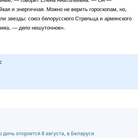
азные, — говорит Елена Анатольевна. — Он —
кая и энергичная. Можно не верить гороскопам, но,
или звезды: союз белорусского Стрельца и армянского
века, — дело нешуточное».