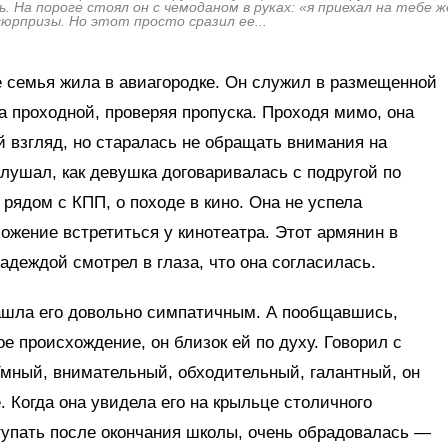
ь. На пороге стоял он с чемоданом в руках: «я приехал на тебе 
юрпризы. Но этот просто сразил ее...
ее семья жила в авиагородке. Он служил в размещенной
а проходной, проверяя пропуска. Проходя мимо, она
й взгляд, но старалась не обращать внимания на
слушал, как девушка договаривалась с подругой по
рядом с КПП, о походе в кино. Она не успела
ложение встретиться у кинотеатра. Этот армянин в
адеждой смотрел в глаза, что она согласилась.
нашла его довольно симпатичным. А пообщавшись,
ое происхождение, он близок ей по духу. Говорил с
Умный, внимательный, обходительный, галантный, он
. Когда она увидела его на крыльце столичного
тупать после окончания школы, очень обрадовалась —