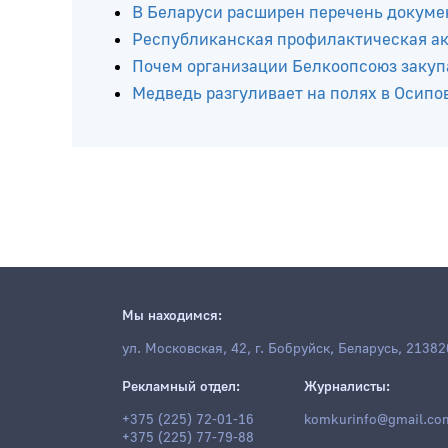
Читайте ещё
Летне-осенний сезон охоты на пернатую
В Беларуси расширен перечень докумен
Республиканская профилактическая ак
Почем организации Белкоопсоюз закупа
Медведь разгуливает на полях в Осипо
Мы находимся:
ул. Московская, 42, г. Бобруйск, Беларусь, 21382