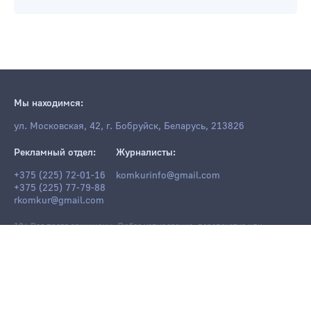
Мы находимся:
ул. Московская, 42, г. Бобруйск, Беларусь, 213826
Рекламный отдел:
Журналисты:
+375 (225) 72-01-16
komkurinfo@gmail.com
+375 (225) 77-79-88
rkomkur@gmail.com
18+ Все права защищены. Любое копирование, перепечатка или
последующее распространение информации и материалов
komkur.info
,
в том числе с использованием компьютерных средств, запрещено без
письменного разрешения редакции.