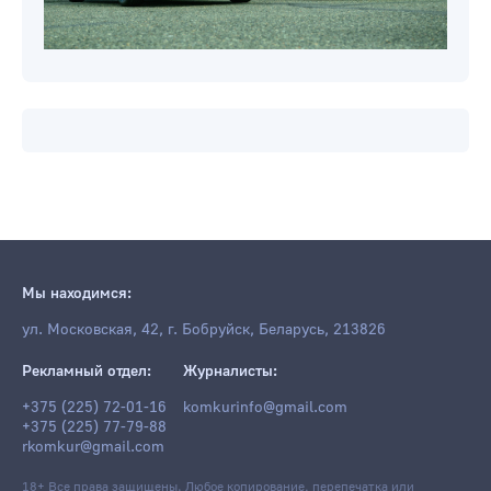
Мы находимся:
ул. Московская, 42, г. Бобруйск, Беларусь, 213826
Рекламный отдел:
Журналисты:
+375 (225) 72-01-16
komkurinfo@gmail.com
+375 (225) 77-79-88
rkomkur@gmail.com
18+ Все права защищены. Любое копирование, перепечатка или