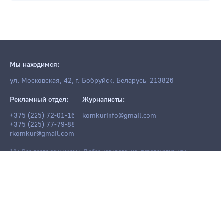
Мы находимся:
ул. Московская, 42, г. Бобруйск, Беларусь, 213826
Рекламный отдел:
Журналисты:
+375 (225) 72-01-16
komkurinfo@gmail.com
+375 (225) 77-79-88
rkomkur@gmail.com
18+ Все права защищены. Любое копирование, перепечатка или
последующее распространение информации и материалов
komkur.info
,
в том числе с использованием компьютерных средств, запрещено без
письменного разрешения редакции.