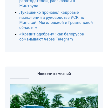
санатория «Шинник»
Бобруйскому предприятию пришлось
доплатить 651 тыс. рублей налогов.
МНС выявило незаконные схемы
Жара на рабочем месте: 6
обязательных правил для
работодателей, рассказали в
Минтруда
Лукашенко произвел кадровые
назначения в руководстве УСК по
Минской, Могилевской и Гродненской
областям
«Кредит одобрен»: как белорусов
обманывают через Telegram
Новости компаний