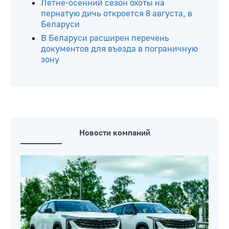
Лукашенко произвел кадровые
назначения в руководстве УСК по
Минской, Могилевской и Гродненской
областям
«Кредит одобрен»: как белорусов
обманывают через Telegram
Летне-осенний сезон охоты на
пернатую дичь откроется 8 августа, в
Беларуси
В Беларуси расширен перечень
документов для въезда в пограничную
зону
Новости компаний