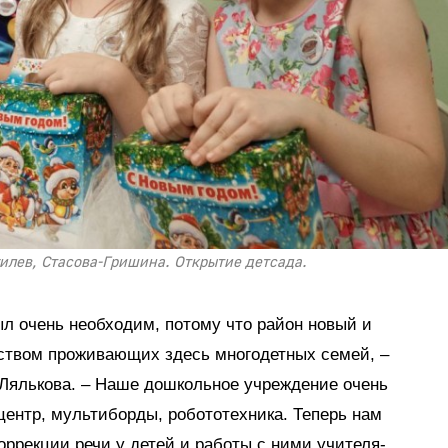
гилев, Стасова-Гришина. Открытие детсада.
ыл очень необходим, потому что район новый и
ством проживающих здесь многодетных семей, –
Лялькова. – Наше дошкольное учреждение очень
центр, мультиборды, робототехника. Теперь нам
оррекции речи у детей и работы с ними учителя-