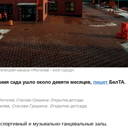
елеграм-канала «Могилев – мой город».
ания сада ушло около девяти месяцев,
пишет
БелТА.
гилев, Стасова-Гришина. Открытие детсада.
 спортивный и музыкально-танцевальные залы,