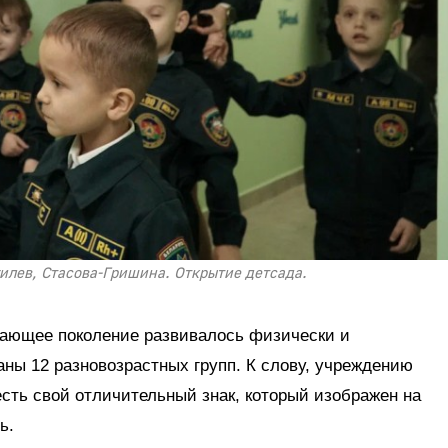
гилев, Стасова-Гришина. Открытие детсада.
стающее поколение развивалось физически и
ны 12 разновозрастных групп. К слову, учреждению
есть свой отличительный знак, который изображен на
ь.