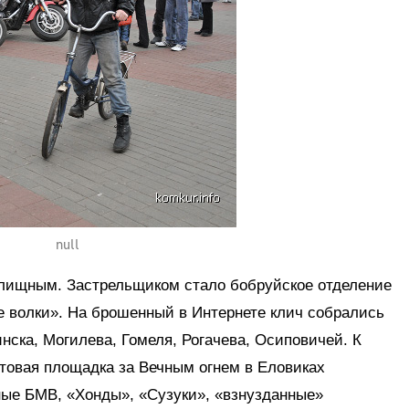
null
лищным. Застрельщиком стало бобруйское отделение
е волки». На брошенный в Интернете клич собрались
ска, Могилева, Гомеля, Рогачева, Осиповичей. К
товая площадка за Вечным огнем в Еловиках
ые БМВ, «Хонды», «Сузуки», «взнузданные»