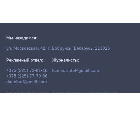
Мы находимся:
ул. Московская, 42, г. Бобруйск, Беларусь, 213826
Рекламный отдел:
Журналисты:
+375 (225) 72-01-16
komkurinfo@gmail.com
+375 (225) 77-79-88
rkomkur@gmail.com
18+ Все права защищены. Любое копирование, перепечатка или
последующее распространение информации и материалов
komkur.info
,
в том числе с использованием компьютерных средств, запрещено без
письменного разрешения редакции.