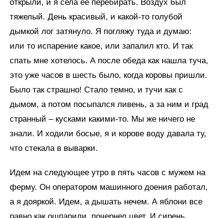
открыли, и я села ее перебирать. Воздух был
тяжелый. День красивый, и какой-то голубой
дымкой лог затянуло. Я погляжу туда и думаю:
или то испарение какое, или запалил кто. И так
спать мне хотелось. А после обеда как нашла туча,
это уже часов в шесть было, когда коровы пришли.
Было так страшно! Стало темно, и тучи как с
дымом, а потом посыпался ливень, а за ним и град
странный – кусками какими-то. Мы же ничего не
знали. И ходили босые, я и корове воду давала ту,
что стекала в выварки.
Идем на следующее утро в пять часов с мужем на
ферму. Он оператором машинного доения работал,
а я дояркой. Идем, а дышать нечем. А яблони все
равно как ошпарили, почернел цвет. И сирень