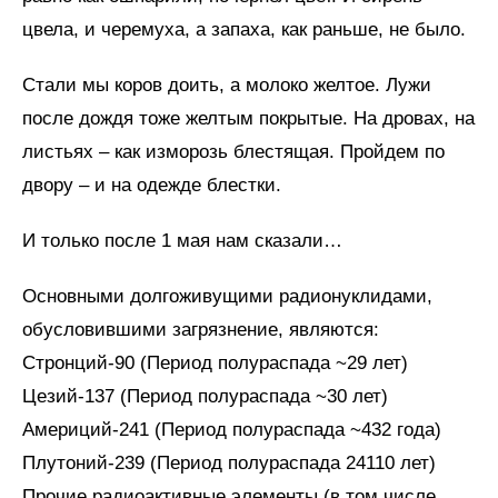
цвела, и черемуха, а запаха, как раньше, не было.
Стали мы коров доить, а молоко желтое. Лужи
после дождя тоже желтым покрытые. На дровах, на
листьях – как изморозь блестящая. Пройдем по
двору – и на одежде блестки.
И только после 1 мая нам сказали…
Основными долгоживущими радионуклидами,
обусловившими загрязнение, являются:
Стронций-90 (Период полураспада ~29 лет)
Цезий-137 (Период полураспада ~30 лет)
Америций-241 (Период полураспада ~432 года)
Плутоний-239 (Период полураспада 24110 лет)
Прочие радиоактивные элементы (в том числе