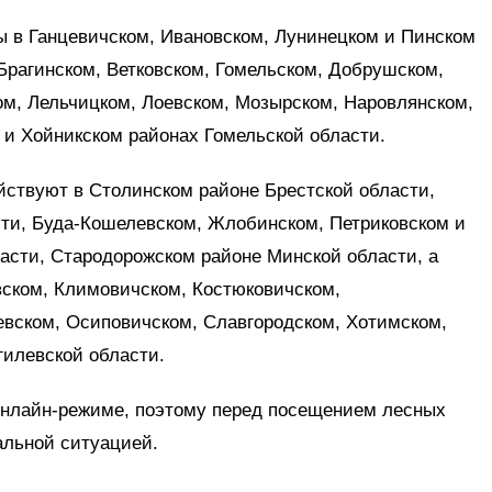
ы в Ганцевичском, Ивановском, Лунинецком и Пинском
 Брагинском, Ветковском, Гомельском, Добрушском,
ом, Лельчицком, Лоевском, Мозырском, Наровлянском,
 и Хойникском районах Гомельской области.
йствуют в Столинском районе Брестской области,
сти, Буда-Кошелевском, Жлобинском, Петриковском и
асти, Стародорожском районе Минской области, а
вском, Климовичском, Костюковичском,
евском, Осиповичском, Славгородском, Хотимском,
гилевской области.
онлайн-режиме, поэтому перед посещением лесных
альной ситуацией.