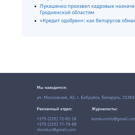
Бобруйскому предприятию пришлось до
схемы
Жара на рабочем месте: 6 обязательны
Лукашенко произвел кадровые назначе
Гродненской областям
«Кредит одобрен»: как белорусов обма
Мы находимся:
ул. Московская, 42, г. Бобруйск, Беларусь, 21382
Рекламный отдел:
Журналисты: