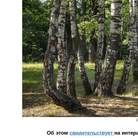
Ф
Об этом
свидетельствует
на интер