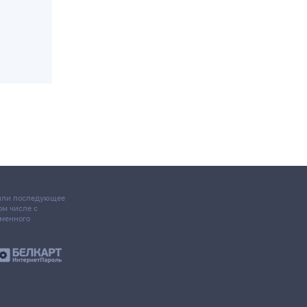
нные
 или последующее
том числе с
ьменного