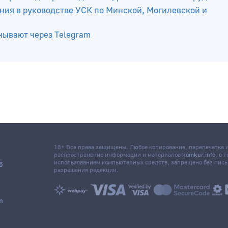
платить 651 тыс. рублей налогов. МНС выявило незако
х правил для работодателей, рассказали в Минтруда
ния в руководстве УСК по Минской, Могилевской и
нывают через Telegram
18+ Все права защищены. Любое копирование, перепечатка
распространение информации и материалов
komkur.info
, в 
использованием компьютерных средств, запрещено без пис
6
разрешения редакции.