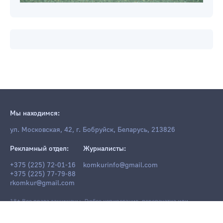
Мы находимся:
ул. Московская, 42, г. Бобруйск, Беларусь, 213826
Рекламный отдел:
Журналисты:
+375 (225) 72-01-16
komkurinfo@gmail.com
+375 (225) 77-79-88
rkomkur@gmail.com
18+ Все права защищены. Любое копирование, перепечатка или
последующее распространение информации и материалов
komkur.info
,
в том числе с использованием компьютерных средств, запрещено без