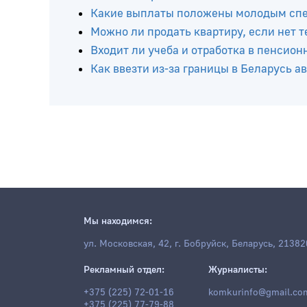
Читайте ещё
Когда в Беларуси можно получить комп
положена: рассказали специалисты
Какие выплаты положены молодым спец
Можно ли продать квартиру, если нет 
Входит ли учеба и отработка в пенсион
Как ввезти из-за границы в Беларусь 
Мы находимся:
ул. Московская, 42, г. Бобруйск, Беларусь, 21382