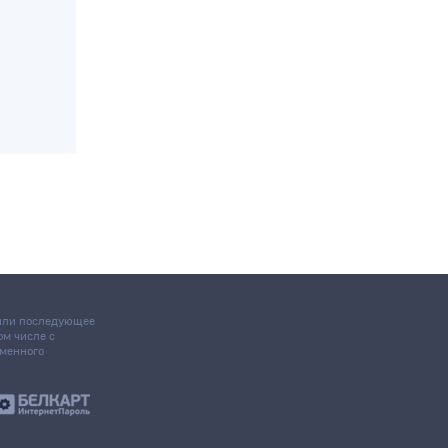
 или последующее
том числе с
ьменного