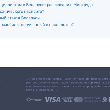
енсацию за неиспользованный отпуск и кому она не
иалистам в Беларуси: рассказали в Минтруда
технического паспорта?
ный стаж в Беларуси
автомобиль, полученный в наследство?
18+ Все права защищены. Любое копирование, перепечатка
распространение информации и материалов
komkur.info
, в 
использованием компьютерных средств, запрещено без пис
6
разрешения редакции.