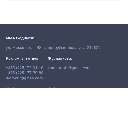
Мы находимся:
ул. Московская, 42, г. Бобруйск, Беларусь, 213826
Рекламный отдел:
Журналисты:
+375 (225) 72-01-16
komkurinfo@gmail.com
+375 (225) 77-79-88
rkomkur@gmail.com
18+ Все права защищены. Любое копирование, перепечатка или
последующее распространение информации и материалов
komkur.info
,
в том числе с использованием компьютерных средств, запрещено без
письменного разрешения редакции.