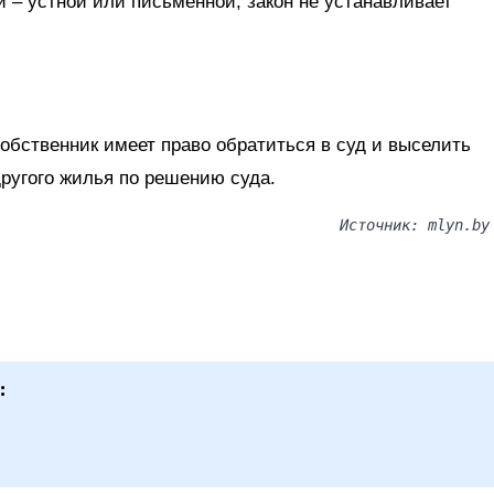
 – устной или письменной, закон не устанавливает
собственник имеет право обратиться в суд и выселить
ругого жилья по решению суда.
Источник: mlyn.by