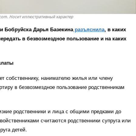
com. Носит иллюстративный характер
и Бобруйска Дарья Базекина
разъяснила
, в каких
ередать в безвозмездное пользование и на каких
платы
т собственнику, нанимателю жилья или члену
ртиру в безвозмездное пользование родственникам
зкие родственники и лица с общими предками до
Свойственниками считаются родственники супруга или
руга детей.