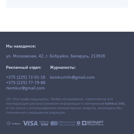
Мы находимся:
ул. Московская, 42, г. Бобруйск, Беларусь, 213826
Рекламный отдел:
Журналисты:
+375 (225) 72-01-16
komkurinfo@gmail.com
+375 (225) 77-79-88
rkomkur@gmail.com
18+ Все права защищены. Любое копирование, перепечатка или
последующее распространение информации и материалов
komkur.info
,
в том числе с использованием компьютерных средств, запрещено без
письменного разрешения редакции.