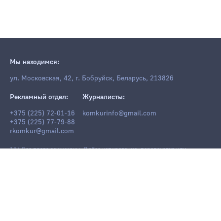
Мы находимся:
ул. Московская, 42, г. Бобруйск, Беларусь, 213826
Рекламный отдел:
Журналисты:
+375 (225) 72-01-16
komkurinfo@gmail.com
+375 (225) 77-79-88
rkomkur@gmail.com
18+ Все права защищены. Любое копирование, перепечатка или
последующее распространение информации и материалов
komkur.info
,
в том числе с использованием компьютерных средств, запрещено без
письменного разрешения редакции.