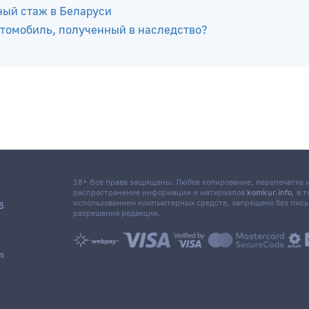
иалистам в Беларуси: рассказали в Минтруда
технического паспорта?
ный стаж в Беларуси
автомобиль, полученный в наследство?
18+ Все права защищены. Любое копирование, перепечатка
распространение информации и материалов
komkur.info
, в 
использованием компьютерных средств, запрещено без пис
6
разрешения редакции.
m