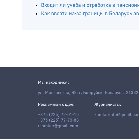
положена: рассказали специалисты
Какие выплаты положены молодым спец
Можно ли продать квартиру, если нет 
Входит ли учеба и отработка в пенсион
Как ввезти из-за границы в Беларусь 
Мы находимся:
ул. Московская, 42, г. Бобруйск, Беларусь, 21382
Рекламный отдел:
Журналисты:
+375 (225) 72-01-16
komkurinfo@gmail.co