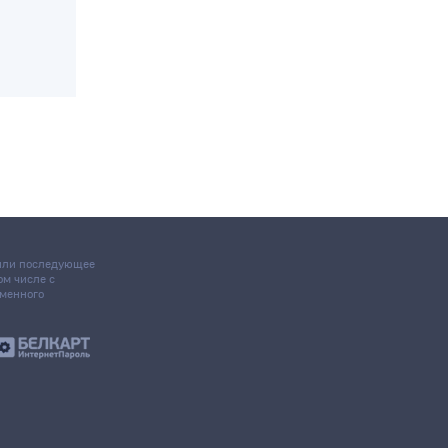
 или последующее
том числе с
ьменного