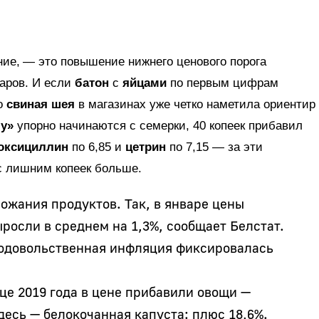
ние, — это повышение нижнего ценового порога
аров. И если
батон
с
яйцами
по первым цифрам
то
свиная шея
в магазинах уже четко наметила ориентир
у»
упорно начинаются с семерки, 40 копеек прибавил
оксициллин
по 6,85 и
цетрин
по 7,15 — за эти
с лишним копеек больше.
рожания продуктов. Так, в январе цены
росли в среднем на 1,3%, сообщает Белстат.
родовольственная инфляция фиксировалась
це 2019 года в цене прибавили овощи —
десь — белокочанная капуста: плюс 18,6%.