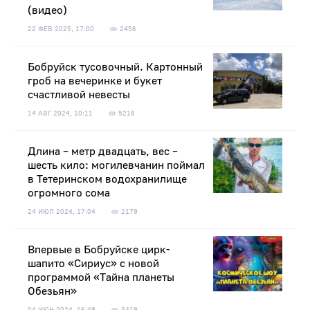
(видео)
22 ФЕВ 2025, 17:00
2456
Бобруйск тусовочный. Картонный
гроб на вечеринке и букет
счастливой невесты
14 АВГ 2024, 10:11
5218
Длина – метр двадцать, вес –
шесть кило: могилевчанин поймал
в Тетеринском водохранилище
огромного сома
24 ИЮЛ 2024, 17:04
2179
Впервые в Бобруйске цирк-
шапито «Сириус» с новой
программой «Тайна планеты
Обезьян»
04 ИЮН 2024, 16:49
3419