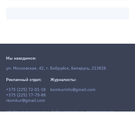
Мы находимся:
ул. Московская, 42, г. Бобруйск, Беларусь, 213826
Рекламный отдел:
Журналисты:
+375 (225) 72-01-16
komkurinfo@gmail.com
+375 (225) 77-79-88
rkomkur@gmail.com
18+ Все права защищены. Любое копирование, перепечатка или
последующее распространение информации и материалов
komkur.info
,
в том числе с использованием компьютерных средств, запрещено без
письменного разрешения редакции.