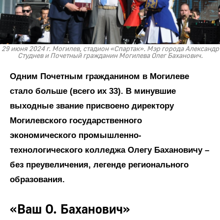
29 июня 2024 г. Могилев, стадион «Спартак». Мэр города Александр
Студнев и Почетный гражданин Могилева Олег Баханович.
Одним Почетным гражданином в Могилеве
стало больше (всего их 33). В минувшие
выходные звание присвоено директору
Могилевского государственного
экономического промышленно-
технологического колледжа Олегу Бахановичу –
без преувеличения, легенде регионального
образования.
«Ваш О. Баханович»