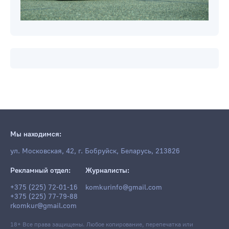
Мы находимся:
ул. Московская, 42, г. Бобруйск, Беларусь, 213826
Рекламный отдел:
Журналисты:
+375 (225) 72-01-16
komkurinfo@gmail.com
+375 (225) 77-79-88
rkomkur@gmail.com
18+ Все права защищены. Любое копирование, перепечатка или