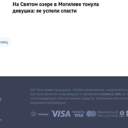
На Святом озере в Могилеве тонула
девушка: ее успели спасти
онец
18+ Все права защищены. Любое копирование, перепечатка
распространение информации и материалов
komkur.info
, в 
использованием компьютерных средств, запрещено без пис
6
разрешения редакции.
m