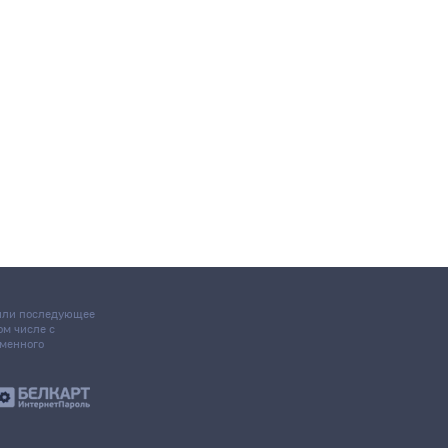
 или последующее
том числе с
ьменного