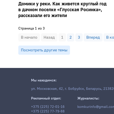
Домики у реки. Как живется круглый год
в дачном поселке «Глусская Росинка»,
рассказали его жители
Страница 1 из 3
В начало
Назад
1
2
3
Вперед
В к
Посмотреть другие темы
Мы находимся:
ул. Московская, 42, г. Бобруйск, Беларусь, 21382
Рекламный отдел:
Журналисты:
+375 (225) 72-01-16
komkurinfo@gmail.co
+375 (225) 77-79-88