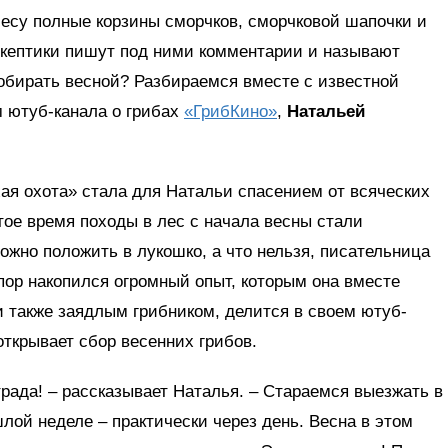
лесу полные корзины сморчков, сморчковой шапочки и
скептики пишут под ними комментарии и называют
собирать весной? Разбираемся вместе с известной
м ютуб-канала о грибах
«ГрибКино»
,
Натальей
хая охота» стала для Натальи спасением от всяческих
ое время походы в лес с начала весны стали
жно положить в лукошко, а что нельзя, писательница
 пор накопился огромный опыт, которым она вместе
 также заядлым грибником, делится в своем ютуб-
открывает сбор весенних грибов.
трада! – рассказывает Наталья. – Стараемся выезжать в
лой неделе – практически через день. Весна в этом