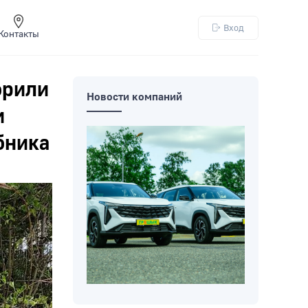
Вход
Контакты
орили
Новости компаний
и
бника