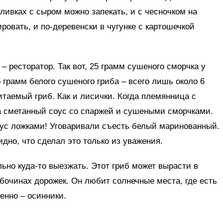
ливках с сыром можно запекать, и с чесночком на
овать, и по-деревенски в чугунке с картошечкой
 ресторатор. Так вот, 25 грамм сушеного сморчка у
5 грамм белого сушеного гриба – всего лишь около 6
итаемый гриб. Как и лисички. Когда племянница с
ла сметанный соус со спаржей и сушеными сморчками.
соус ложками! Уговаривали съесть белый маринованный.
дно, что сделал это только из уважения.
льно куда-то выезжать. Этот гриб может вырасти в
обочинах дорожек. Он любит солнечные места, где есть
енно – осинники.