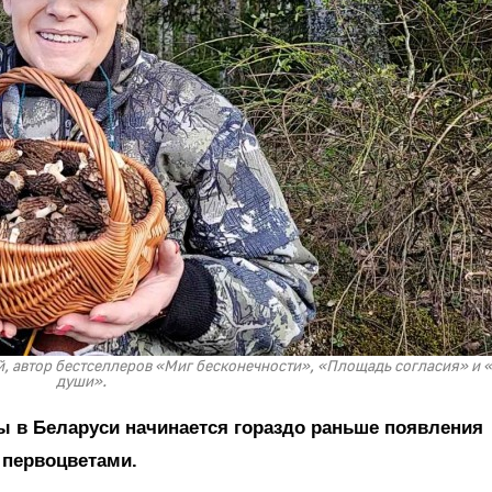
й, автор бестселлеров «Миг бесконечности», «Площадь согласия» и 
души».
оты в Беларуси начинается гораздо раньше появления
 первоцветами.