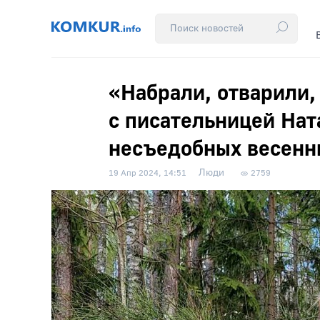
«Набрали, отварили,
с писательницей Нат
несъедобных весенни
Люди
19 Апр 2024, 14:51
2759