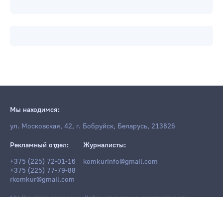
Мы находимся:
ул. Московская, 42, г. Бобруйск, Беларусь, 213826
Рекламный отдел:
Журналисты:
+375 (225) 72-01-16
komkurinfo@gmail.com
+375 (225) 77-79-88
rkomkur@gmail.com
18+ Все права защищены. Любое копирование, перепечатка или
последующее распространение информации и материалов
komkur.info
,
в том числе с использованием компьютерных средств, запрещено без
письменного разрешения редакции.