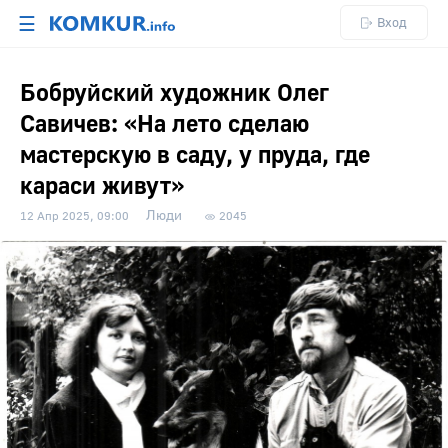
☰
Вход
Бобруйский художник Олег
Савичев: «На лето сделаю
мастерскую в саду, у пруда, где
караси живут»
Люди
12 Апр 2025, 09:00
2045