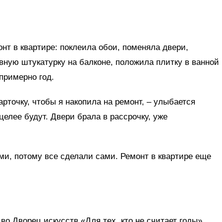
нт в квартире: поклеила обои, поменяла двери,
вную штукатурку на балконе, положила плитку в ванной
 примерно год.
рточку, чтобы я накопила на ремонт, – улыбается
целее будут. Двери брала в рассрочку, уже
и, потому все сделали сами. Ремонт в квартире еще
о Дворец искусств «Для тех, кто не считает годы»,