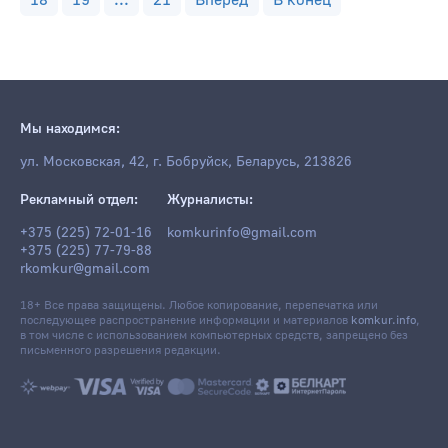
18
19
...
21
Вперед
В конец
Мы находимся:
ул. Московская, 42, г. Бобруйск, Беларусь, 213826
Рекламный отдел:
Журналисты:
+375 (225) 72-01-16
komkurinfo@gmail.com
+375 (225) 77-79-88
rkomkur@gmail.com
18+ Все права защищены. Любое копирование, перепечатка или
последующее распространение информации и материалов
komkur.info
,
в том числе с использованием компьютерных средств, запрещено без
письменного разрешения редакции.