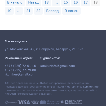
В начало
Назад
13
...
15
16
17
18
19
...
21
22
Вперед
В конец
Мы находимся:
ул. Московская, 42, г. Бобруйск, Беларусь, 213826
Рекламный отдел:
Журналисты:
+375 (225) 72-01-16
komkurinfo@gmail.com
+375 (225) 77-79-88
rkomkur@gmail.com
18+ Все права защищены. Любое копирование, перепечатка или
последующее распространение информации и материалов
komkur.info
,
в том числе с использованием компьютерных средств, запрещено без
письменного разрешения редакции.