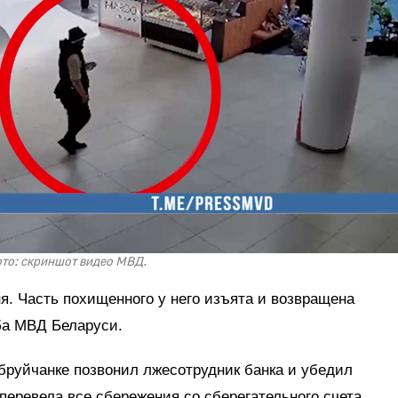
то: скриншот видео МВД.
я. Часть похищенного у него изъята и возвращена
ба МВД Беларуси.
бруйчанке позвонил лжесотрудник банка и убедил
еревела все сбережения со сберегательного счета