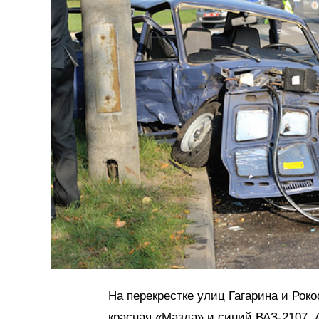
На перекрестке улиц Гагарина и Роко
красная «Мазда» и синий ВАЗ-2107. 