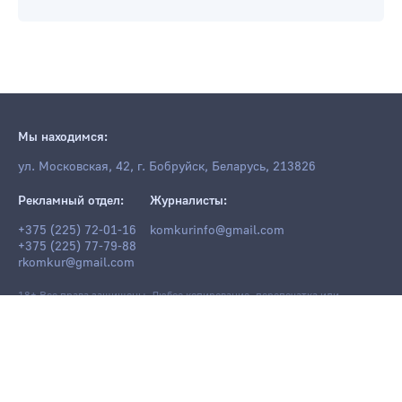
Мы находимся:
ул. Московская, 42, г. Бобруйск, Беларусь, 213826
Рекламный отдел:
Журналисты:
+375 (225) 72-01-16
komkurinfo@gmail.com
+375 (225) 77-79-88
rkomkur@gmail.com
18+ Все права защищены. Любое копирование, перепечатка или
последующее распространение информации и материалов
komkur.info
,
в том числе с использованием компьютерных средств, запрещено без
письменного разрешения редакции.